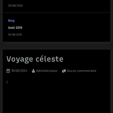
30/08/2020
Blog
Août 2019
15/08/2019
Voyage céleste
Posted
By
sur
18/08/2024
Administrateur
Aucun commentaire
on
Voyage
céleste
/
Vidéos