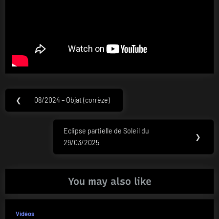
Navigation
❮
08/2024 – Objat (corrèze)
Previous
de
Post:
l’article
Eclipse partielle de Soleil du
Next
❯
29/03/2025
Post:
You may also like
Vidéos