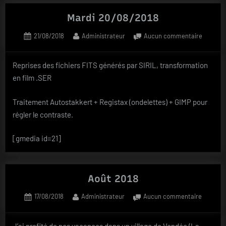
Mardi 20/08/2018
Posted
By
sur
21/08/2018
Administrateur
Aucun commentaire
on
Mardi
20/08/2
Reprises des fichiers FITS générés par SIRIL, transformation
Blog
en film .SER
Traitement Autostakkert + Registax (ondelettes) + GIMP pour
régler le contraste.
[gmedia id=21]
Août 2018
Posted
By
sur
17/08/2018
Administrateur
Aucun commentaire
on
Août
2018