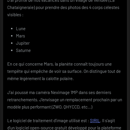
J’ai profité de nos vacances dans un village de Vendée (La
Blog
Chataigneraie) pour prendre des photos des 4 corps célestes
visibles :
Lune
Mars
Jupiter
Saturne
En ce qui concerne Mars, la planète connaît toujours une
tempête qui empêche de voir sa surface. On distingue tout de
même légèrement la calotte polaire.
J’ai poussé ma caméra Neximage 1MP dans ses derniers
retranchements. J’envisage un remplacement prochain par un
modèle plus performant (ZWO, QHYCCD, etc…)
Le logiciel de traitement d’image utilisé est :
SIRIL
. Il s’agit
d’un logiciel open-source gratuit développé pour la plateforme